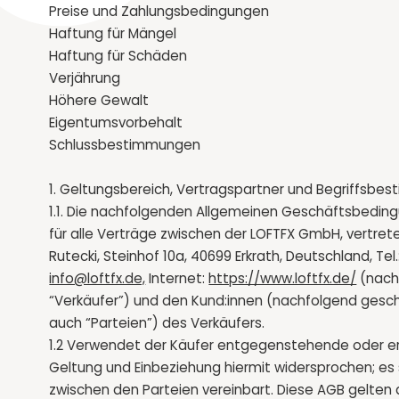
Preise und Zahlungsbedingungen
Haftung für Mängel
Haftung für Schäden
Verjährung
Höhere Gewalt
Eigentumsvorbehalt
Schlussbestimmungen
1. Geltungsbereich, Vertragspartner und Begriffsb
1.1. Die nachfolgenden Allgemeinen Geschäftsbedin
für alle Verträge zwischen der LOFTFX GmbH, vertre
Rutecki, Steinhof 10a, 40699 Erkrath, Deutschland, Tel.
info@loftfx.de,
Internet:
https://www.loftfx.de/
(nach
“Verkäufer”) und den Kund:innen (nachfolgend gesc
auch “Parteien”) des Verkäufers.
1.2 Verwendet der Käufer entgegenstehende oder e
Geltung und Einbeziehung hiermit widersprochen; es 
zwischen den Parteien vereinbart. Diese AGB gelten 