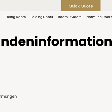
Quick Quote
Sliding Doors
Folding Doors
Room Dividers
NormLine Door
e Geschäftsbedin
ndeninformatio
timmungen