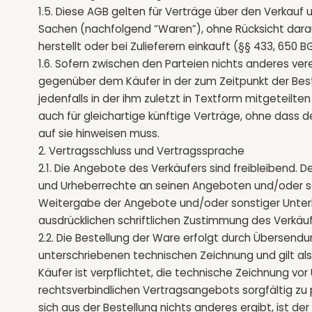
1.5. Diese AGB gelten für Verträge über den Verkauf 
Sachen (nachfolgend “Waren”), ohne Rücksicht darau
herstellt oder bei Zulieferern einkauft (§§ 433, 650 B
1.6. Sofern zwischen den Parteien nichts anderes ver
gegenüber dem Käufer in der zum Zeitpunkt der Best
jedenfalls in der ihm zuletzt in Textform mitgeteil
auch für gleichartige künftige Verträge, ohne dass de
auf sie hinweisen muss.
2. Vertragsschluss und Vertragssprache
2.1. Die Angebote des Verkäufers sind freibleibend. 
und Urheberrechte an seinen Angeboten und/oder so
Weitergabe der Angebote und/oder sonstiger Unterl
ausdrücklichen schriftlichen Zustimmung des Verkäuf
2.2. Die Bestellung der Ware erfolgt durch Übersend
unterschriebenen technischen Zeichnung und gilt als
Käufer ist verpflichtet, die technische Zeichnung vo
rechtsverbindlichen Vertragsangebots sorgfältig zu 
sich aus der Bestellung nichts anderes ergibt, ist de