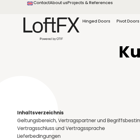
Contact
About us
Projects & References
content
Hinged Doors
Pivot Doors
Allgemein
Ku
Inhaltsverzeichnis
Geltungsbereich, Vertragspartner und Begriffsbes
Vertragsschluss und Vertragssprache
Lieferbedingungen