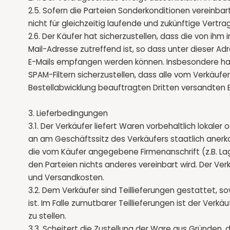
2.5. Sofern die Parteien Sonderkonditionen vereinbar
nicht für gleichzeitig laufende und zukünftige Vertr
2.6. Der Käufer hat sicherzustellen, dass die von ih
Mail-Adresse zutreffend ist, so dass unter dieser A
E-Mails empfangen werden können. Insbesondere hat
SPAM-Filtern sicherzustellen, dass alle vom Verkäufe
Bestellabwicklung beauftragten Dritten versandten E
3. Lieferbedingungen
3.1. Der Verkäufer liefert Waren vorbehaltlich lokale
an am Geschäftssitz des Verkäufers staatlich aner
die vom Käufer angegebene Firmenanschrift (z.B. La
den Parteien nichts anderes vereinbart wird. Der Ver
und Versandkosten.
3.2. Dem Verkäufer sind Teillieferungen gestattet, s
ist. Im Falle zumutbarer Teillieferungen ist der Verk
zu stellen.
3.3. Scheitert die Zustellung der Ware aus Gründen, d