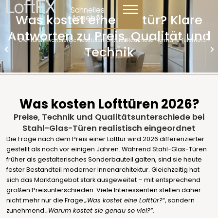
Inhalt
Schnelles
springen
Was kostet eine Lofttür? Klare
Angebot
Antworten zu Preis, Qualität und
Drehtüren
Pivottüren
Schiebetüren
Falttüren
Raumteiler
NormLine Türen
Tenzo
Technik
Son
Was kosten Lofttüren 2026?
Preise, Technik und Qualitätsunterschiede bei
Stahl-Glas-Türen realistisch eingeordnet
Die Frage nach dem Preis einer Lofttür wird 2026 differenzierter
gestellt als noch vor einigen Jahren. Während Stahl-Glas-Türen
früher als gestalterisches Sonderbauteil galten, sind sie heute
fester Bestandteil moderner Innenarchitektur. Gleichzeitig hat
sich das Marktangebot stark ausgeweitet – mit entsprechend
großen Preisunterschieden. Viele Interessenten stellen daher
nicht mehr nur die Frage
„Was kostet eine Lofttür?“
, sondern
zunehmend
„Warum kostet sie genau so viel?“
.