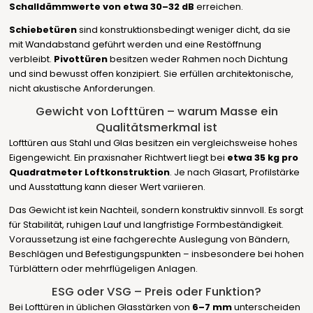
Schalldämmwerte von etwa 30–32 dB
erreichen.
Schiebetüren
sind konstruktionsbedingt weniger dicht, da sie
mit Wandabstand geführt werden und eine Restöffnung
verbleibt.
Pivottüren
besitzen weder Rahmen noch Dichtung
und sind bewusst offen konzipiert. Sie erfüllen architektonische,
nicht akustische Anforderungen.
Gewicht von Lofttüren – warum Masse ein
Qualitätsmerkmal ist
Lofttüren aus Stahl und Glas besitzen ein vergleichsweise hohes
Eigengewicht. Ein praxisnaher Richtwert liegt bei
etwa 35 kg pro
Quadratmeter Loftkonstruktion
. Je nach Glasart, Profilstärke
und Ausstattung kann dieser Wert variieren.
Das Gewicht ist kein Nachteil, sondern konstruktiv sinnvoll. Es sorgt
für Stabilität, ruhigen Lauf und langfristige Formbeständigkeit.
Voraussetzung ist eine fachgerechte Auslegung von Bändern,
Beschlägen und Befestigungspunkten – insbesondere bei hohen
Türblättern oder mehrflügeligen Anlagen.
ESG oder VSG – Preis oder Funktion?
Bei Lofttüren in üblichen Glasstärken von
6–7 mm
unterscheiden