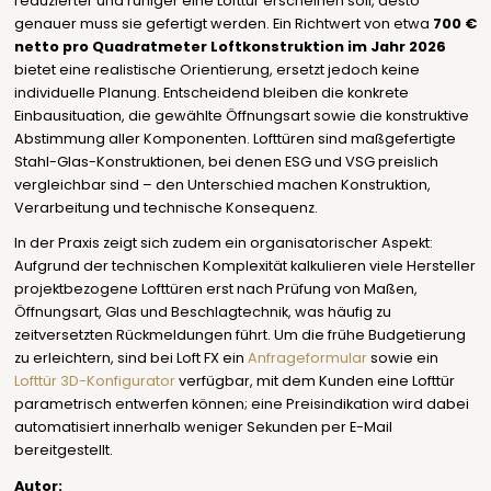
reduzierter und ruhiger eine Lofttür erscheinen soll, desto
genauer muss sie gefertigt werden. Ein Richtwert von etwa
700 €
netto pro Quadratmeter Loftkonstruktion im Jahr 2026
bietet eine realistische Orientierung, ersetzt jedoch keine
individuelle Planung. Entscheidend bleiben die konkrete
Einbausituation, die gewählte Öffnungsart sowie die konstruktive
Abstimmung aller Komponenten. Lofttüren sind maßgefertigte
Stahl-Glas-Konstruktionen, bei denen ESG und VSG preislich
vergleichbar sind – den Unterschied machen Konstruktion,
Verarbeitung und technische Konsequenz.
In der Praxis zeigt sich zudem ein organisatorischer Aspekt:
Aufgrund der technischen Komplexität kalkulieren viele Hersteller
projektbezogene Lofttüren erst nach Prüfung von Maßen,
Öffnungsart, Glas und Beschlagtechnik, was häufig zu
zeitversetzten Rückmeldungen führt. Um die frühe Budgetierung
zu erleichtern, sind bei Loft FX ein
Anfrageformular
sowie ein
Lofttür 3D-Konfigurator
verfügbar, mit dem Kunden eine Lofttür
parametrisch entwerfen können; eine Preisindikation wird dabei
automatisiert innerhalb weniger Sekunden per E-Mail
bereitgestellt.
Autor: