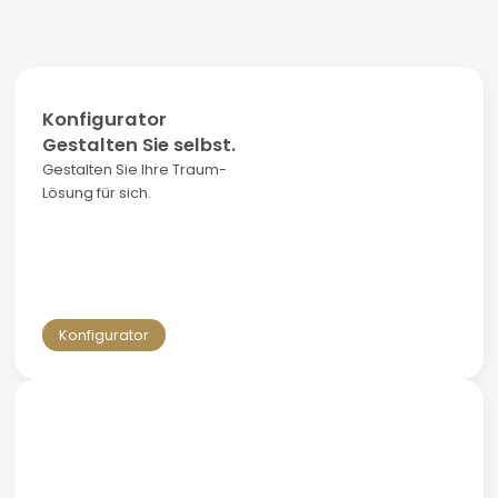
Konfigurator
Gestalten Sie selbst.
Gestalten Sie Ihre Traum-
Lösung für sich.
Konfigurator
Vereinbaren Sie ein Gespräch
mit einem Berater.
Erzählen Sie uns von Ihrer idealen Lösung und