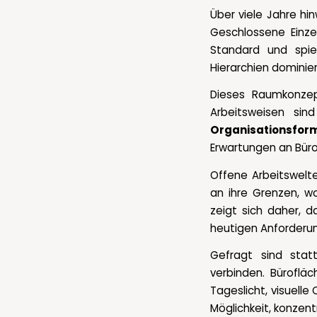
Über viele Jahre hi
Geschlossene Einze
Standard und spieg
Hierarchien dominier
Dieses Raumkonze
Arbeitsweisen si
Organisationsfor
Erwartungen an Büro
Offene Arbeitswelt
an ihre Grenzen, wo
zeigt sich daher, 
heutigen Anforderun
Gefragt sind sta
verbinden. Bürofl
Tageslicht, visuell
Möglichkeit, konzentr