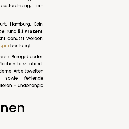
usforderung, ihre
urt, Hamburg, Köln,
bei rund
8,1 Prozent
.
icht genutzt werden.
ngen
bestätigt.
teren Bürogebäuden
Flächen konzentriert,
derne Arbeitswelten
ät sowie fehlende
rlieren – unabhängig
enen