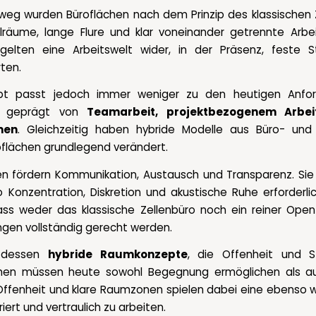
nweg wurden Büroflächen nach dem Prinzip des klassischen 
lräume, lange Flure und klar voneinander getrennte Arbei
elten eine Arbeitswelt wider, in der Präsenz, feste S
ten.
pt passt jedoch immer weniger zu den heutigen Anfor
nd geprägt von
Teamarbeit, projektbezogenem Arbei
men
. Gleichzeitig haben hybride Modelle aus Büro- und
flächen grundlegend verändert.
en fördern Kommunikation, Austausch und Transparenz. Sie
 Konzentration, Diskretion und akustische Ruhe erforderlich
dass weder das klassische Zellenbüro noch ein reiner Op
gen vollständig gerecht werden.
ttdessen
hybride Raumkonzepte
, die Offenheit und S
ächen müssen heute sowohl Begegnung ermöglichen als au
e Offenheit und klare Raumzonen spielen dabei eine ebenso wi
iert und vertraulich zu arbeiten.