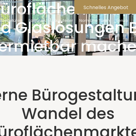
üroflächen neu d
3D
Schnelles Angebot
nd Glaslösungen 
chiebetüren
Falttüren
Raumteiler
NormLine Türen
Tenzo
ermietbar mach
rne Bürogestaltu
Wandel des
üroflächenmarkt