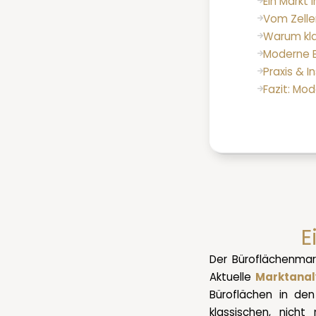
Ein Markt
Vom Zelle
Warum kla
Moderne B
Praxis & I
Fazit: Mo
E
Der Büroflächenmark
Aktuelle
Marktana
Büroflächen in de
klassischen, nich