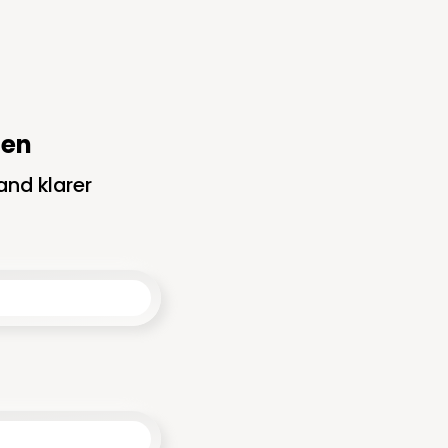
hen
and klarer