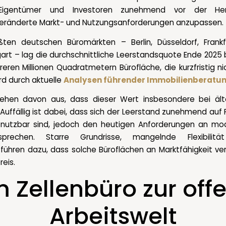
igentümer und Investoren zunehmend vor der Hera
veränderte Markt- und Nutzungsanforderungen anzupassen.
ten deutschen Büromärkten – Berlin, Düsseldorf, Frankf
rt – lag die durchschnittliche Leerstandsquote Ende 2025 
eren Millionen Quadratmetern Bürofläche, die kurzfristig n
rd durch aktuelle
Analysen führender Immobilienberatu
ehen davon aus, dass dieser Wert insbesondere bei äl
 Auffällig ist dabei, dass sich der Leerstand zunehmend auf 
 nutzbar sind, jedoch den heutigen Anforderungen an mo
rechen. Starre Grundrisse, mangelnde Flexibilit
 führen dazu, dass solche Büroflächen an Marktfähigkeit ve
eis.
 Zellenbüro zur off
Arbeitswelt