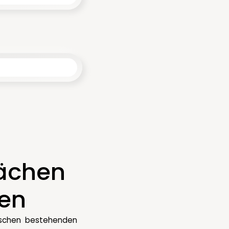
lächen
ren
wischen bestehenden