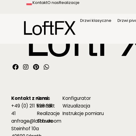
Kontakt
O nas
Realizacje
treści
Drzwi klasyczne
Drzwi pi
Kontakt z nami:
O nas
Konfigurator
+49 (0) 211 598 381
Kontakt
Wizualizacja
41
Realizacje
Instrukcje pomiaru
anfrage@loftfx.de
Showroom
Steinhof 10a