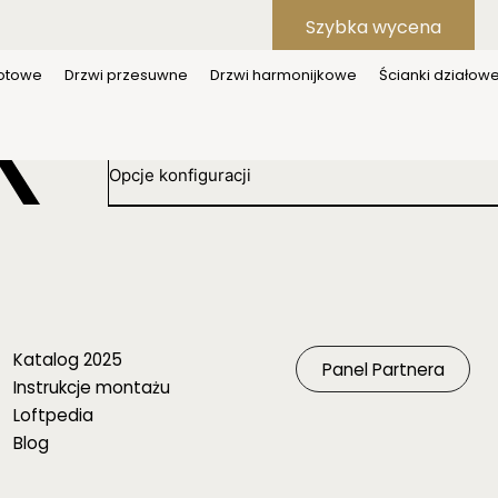
Szybka wycena
votowe
Drzwi przesuwne
Drzwi harmonijkowe
Ścianki działow
Pokaż wszystkie produkty
Opcje konfiguracji
Katalog 2025
Panel Partnera
Instrukcje montażu
Loftpedia
Blog