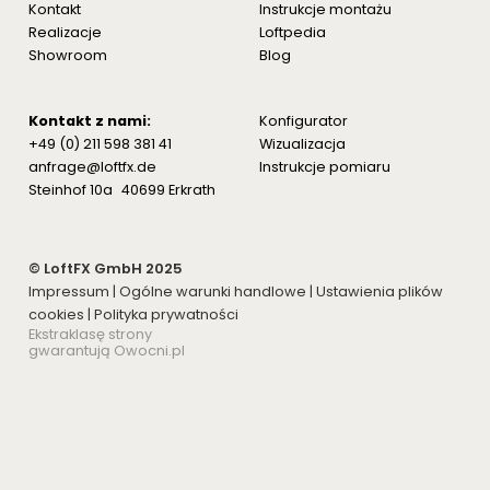
Kontakt
Instrukcje montażu
Realizacje
Loftpedia
Showroom
Blog
Kontakt z nami:
Konfigurator
+49 (0) 211 598 381 41
Wizualizacja
anfrage@loftfx.de
Instrukcje pomiaru
Steinhof 10a 40699 Erkrath
© LoftFX GmbH 2025
Impressum
|
Ogólne warunki handlowe
|
Ustawienia plików
cookies
|
Polityka prywatności
Ekstraklasę strony
gwarantują Owocni.pl