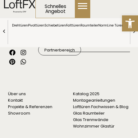
Inhalt
Schnelles
springen
Angebot
Werkzeugl
Drehtüren
Pivottüren
Schiebetüren
Falttüren
Raumteiler
NormLine Türen
Tenzo
Alle Produkte anzeigen
Son
Konfigurationsoptionen
Partnerbereich
Über uns
Katalog 2025
Kontakt
Montageanleitungen
Projekte & Referenzen
Lofttüren Fachwissen & Blog
Showroom
Glas Raumteiler
Glas Trennwände
Wohnzimmer Glastür