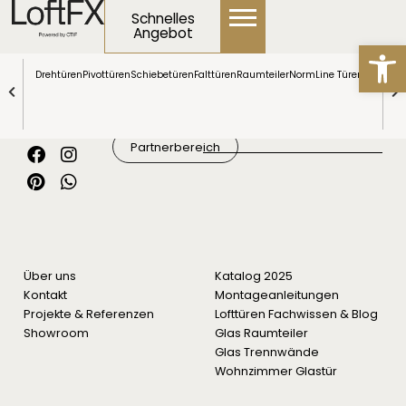
Inhalt
Schnelles
springen
Angebot
Werkzeugl
Drehtüren
Pivottüren
Schiebetüren
Falttüren
Raumteiler
NormLine Türen
Tenzo
Alle Produkte anzeigen
Son
Konfigurationsoptionen
Partnerbereich
Über uns
Katalog 2025
Kontakt
Montageanleitungen
Projekte & Referenzen
Lofttüren Fachwissen & Blog
Showroom
Glas Raumteiler
Glas Trennwände
Wohnzimmer Glastür