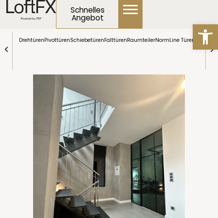
Inhalt
Schnelles
springen
Startseite
Projekte & Referenzen
Angebot
Werkzeugl
Lofttür Düsseldorf – Eingang vom Treppenhaus zum
Wohnzimmer
Drehtüren
Pivottüren
Schiebetüren
Falttüren
Raumteiler
NormLine Türen
Tenzo
Son