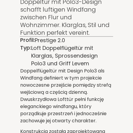
Doppeltür mit Polo3-Design
schafft luftigen Windfang
zwischen Flur und
Wohnzimmer. Klarglas, Stil und
Funktion perfekt vereint.
Profil:
Prestige 2.0
Typ:
Loft Doppelflügeltür mit
Klarglas, Sprossendesign
Polo3 und Griff Levem
Doppelflügeltür mit Design Polo3 als
Windfang definiert w tym projekcie
nowoczesne przejście pomiędzy strefą
wejściową a częścią dzienną.
Dwuskrzydłowa Lofttür pełni funkcję
eleganckiego windfangu, który
porządkuje przestrzeń i jednocześnie
zachowuje jej otwarty charakter.
Konstrukcja została zaprojektowana