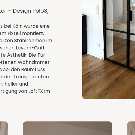
eil – Design Polo3,
s bei Köln wurde eine
m Fixteil montiert.
warzen Stahlrahmen im
tischen Levem-Griff
te Ästhetik. Die Tür
 offenen Wohnzimmer
dabei den Raumfluss
nk der transparenten
, heller und
ertigung von LoftFX im