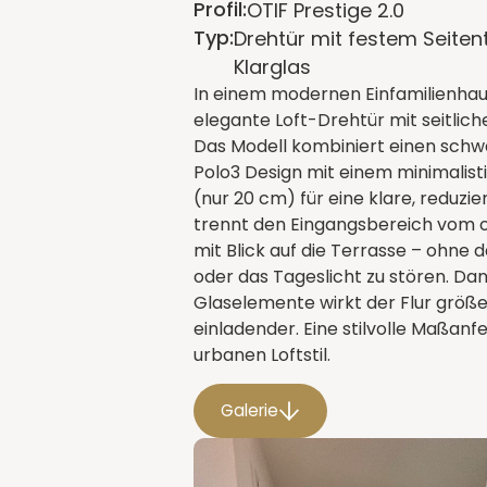
Profil:
OTIF Prestige 2.0
Typ:
Drehtür mit festem Seitent
Klarglas
In einem modernen Einfamilienhau
elegante Loft-Drehtür mit seitliche
Das Modell kombiniert einen sch
Polo3 Design mit einem minimalis
(nur 20 cm) für eine klare, reduzier
trennt den Eingangsbereich vom
mit Blick auf die Terrasse – ohne 
oder das Tageslicht zu stören. Da
Glaselemente wirkt der Flur größer
einladender. Eine stilvolle Maßanf
urbanen Loftstil.
Galerie