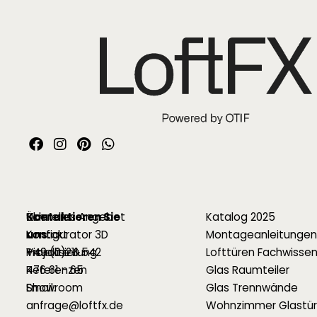
Kontaktieren Sie
Über uns
Schnelles Angebot
Katalog 2025
uns:
Kontakt
Konfigurator 3D
Montageanleitungen
+49 (0)211 542
Projekte &
Visualisierung
Lofttüren Fachwissen
476 61 - 65
Referenzen
Glas Raumteiler
Email:
Showroom
Glas Trennwände
anfrage@loftfx.de
Wohnzimmer Glastür