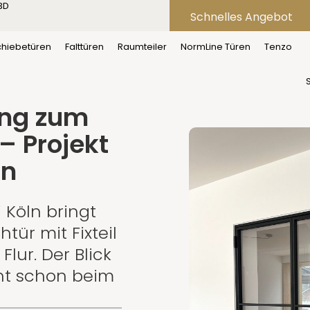
3D
Schnelles Angebot
Loft-Drehtür mit Fixteil als Durchgang zum Wohnbereich – Pr
chiebetüren
Falttüren
Raumteiler
NormLine Türen
Tenzo
it Fixteil
ang zum
– Projekt
ln
 Köln bringt
htür mit Fixteil
Flur. Der Blick
nt schon beim