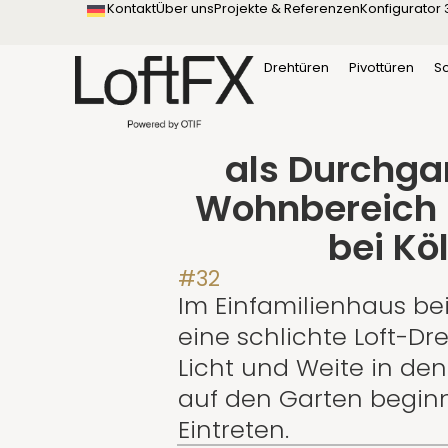
Kontakt
Über uns
Projekte & Referenzen
Konfigurator 
springen
Startseite
Projekte & Referenzen
Drehtüren
Pivottüren
S
Loft-Drehtür m
als Durchg
Wohnbereich 
bei Kö
#32
Im Einfamilienhaus bei
eine schlichte Loft-Dre
Licht und Weite in den 
auf den Garten begin
Eintreten.